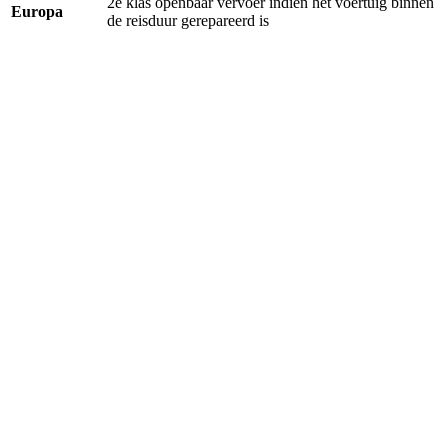
2e klas openbaar vervoer indien het voertuig binnen
Europa
de reisduur gerepareerd is