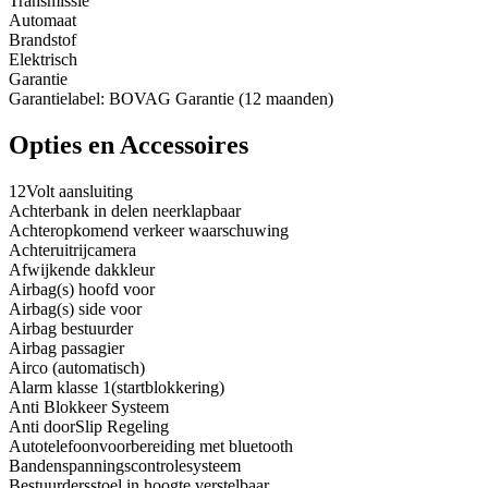
Transmissie
Automaat
Brandstof
Elektrisch
Garantie
Garantielabel: BOVAG Garantie (12 maanden)
Opties en Accessoires
12Volt aansluiting
Achterbank in delen neerklapbaar
Achteropkomend verkeer waarschuwing
Achteruitrijcamera
Afwijkende dakkleur
Airbag(s) hoofd voor
Airbag(s) side voor
Airbag bestuurder
Airbag passagier
Airco (automatisch)
Alarm klasse 1(startblokkering)
Anti Blokkeer Systeem
Anti doorSlip Regeling
Autotelefoonvoorbereiding met bluetooth
Bandenspanningscontrolesysteem
Bestuurdersstoel in hoogte verstelbaar