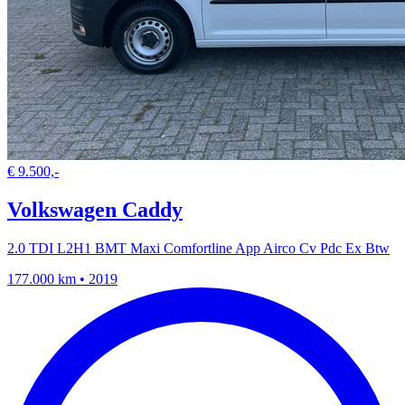
€ 9.500,-
Volkswagen Caddy
2.0 TDI L2H1 BMT Maxi Comfortline App Airco Cv Pdc Ex Btw
177.000 km • 2019