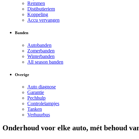
Remmen
Distibutieriem
Koppeling
Accu vervangen
Banden
Autobanden
Zomerbanden
Winterbanden
All season banden
Overige
Auto diagnose
Garantie
Pechhulp
Controlelampjes
Tanken
Verhuurbus
Onderhoud voor elke auto, mét behoud van