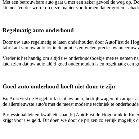
Met een betrouwbare auto gaat u met een zeker gevoel de weg op. Doo
kleiner. Verder wordt op deze manier voorkomen dat er grotere schad
Regelmatig auto onderhoud
Door uw auto regelmatig te laten onderhouden door AutoFirst de Hogeb
fabrikant van uw auto tot in de puntjes en weten precies wanneer uw 
Verder is het handig om altijd uw onderhoudsboekje mee te nemen naa
laten zien dat uw auto altijd goed onderhouden is en regelmatig een gr
Goed auto onderhoud hoeft niet duur te zijn
Bij AutoFirst de Hogebrink staat uw auto, bedrijfswagen of camper alt
de allernieuwste auto’s met de meest moderne techniek te onderhouden
Professionaliteit en kwaliteit staan bij AutoFirst de Hogebrink in E
krijgt voor uw geld. Dit doen we door de prijzen zo eerlijk mogelijk d