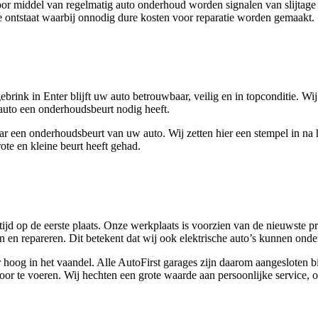
r middel van regelmatig auto onderhoud worden signalen van slijtage o
e ontstaat waarbij onnodig dure kosten voor reparatie worden gemaakt.
rink in Enter blijft uw auto betrouwbaar, veilig en in topconditie. Wi
auto een onderhoudsbeurt nodig heeft.
r een onderhoudsbeurt van uw auto. Wij zetten hier een stempel in na
ote en kleine beurt heeft gehad.
ijd op de eerste plaats. Onze werkplaats is voorzien van de nieuwste pro
 en repareren. Dit betekent dat wij ook elektrische auto’s kunnen ond
nter hoog in het vaandel. Alle AutoFirst garages zijn daarom aangeslot
oor te voeren. Wij hechten een grote waarde aan persoonlijke service, o