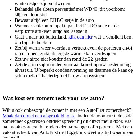
winterrestjes zijn verdwenen
Behandel alle sloten preventief met WD40, dit voorkomt
slijtage door stof
Bewaar altijd een EHBO setje in de auto
Wanneer je de auto inpakt, pak het EHBO setje en de
verplichte artikelen altijd als laatste in
Gaat u naar het buitenland,
kijk dan hier
wat u verplicht bent
om bij u te hebben
Zet bij warm weer voordat u vertrekt even de portieren en/of
ramen open, zodat de ergste warmte kan verdwijnen
Zet uw airco niet kouder dan rond de 22 graden
Zet de airco vijf minuten voor aankomst op uw bestemming
alvast uit. U beperkt condensvorming en daarmee de kans op
schimmel- en bacteriegroei in uw aircosysteem
Wat kost een zomercheck voor uw auto?
Wilt u ook onbezorgd de zomer in met een AutoFirst zomercheck?
Maak dan direct een afspraak bij ons.
. Indien de monteur tijdens de
zomercheck gebreken ontdekt spreekt hij dit direct met u door. Pas
na uw akkoord zal hij onderdelen vervangen of repareren. Met een
vakantiecheck van AutoFirst de Hogebrink weet u altijd waar u aan
toe bent!