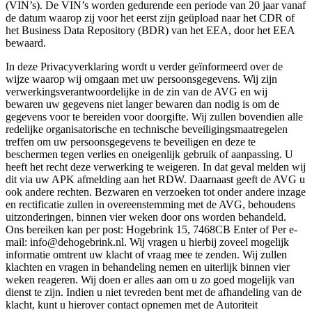
(VIN’s). De VIN’s worden gedurende een periode van 20 jaar vanaf
de datum waarop zij voor het eerst zijn geüpload naar het CDR of
het Business Data Repository (BDR) van het EEA, door het EEA
bewaard.
In deze Privacyverklaring wordt u verder geïnformeerd over de
wijze waarop wij omgaan met uw persoonsgegevens. Wij zijn
verwerkingsverantwoordelijke in de zin van de AVG en wij
bewaren uw gegevens niet langer bewaren dan nodig is om de
gegevens voor te bereiden voor doorgifte. Wij zullen bovendien alle
redelijke organisatorische en technische beveiligingsmaatregelen
treffen om uw persoonsgegevens te beveiligen en deze te
beschermen tegen verlies en oneigenlijk gebruik of aanpassing. U
heeft het recht deze verwerking te weigeren. In dat geval melden wij
dit via uw APK afmelding aan het RDW. Daarnaast geeft de AVG u
ook andere rechten. Bezwaren en verzoeken tot onder andere inzage
en rectificatie zullen in overeenstemming met de AVG, behoudens
uitzonderingen, binnen vier weken door ons worden behandeld.
Ons bereiken kan per post: Hogebrink 15, 7468CB Enter of Per e-
mail: info@dehogebrink.nl. Wij vragen u hierbij zoveel mogelijk
informatie omtrent uw klacht of vraag mee te zenden. Wij zullen
klachten en vragen in behandeling nemen en uiterlijk binnen vier
weken reageren. Wij doen er alles aan om u zo goed mogelijk van
dienst te zijn. Indien u niet tevreden bent met de afhandeling van de
klacht, kunt u hierover contact opnemen met de Autoriteit