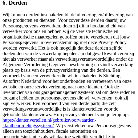
6. Derden
Wij kunnen derden inschakelen bij de uitvoering en/of levering van
onze producten en diensten. Voor zover deze derden daarbij uw
Persoonsgegevens verwerken, doen zij dit in hoedanigheid van
verwerker voor ons en hebben wij de vereiste technische en
organisatorische maatregelen getroffen om te verzekeren dat jouw
Persoonsgegevens in overeenstemming met deze Privacy Policy
worden verwerkt. Het is ook mogelijk dat deze derden zelf de
doeleinden van de verwerking bepalen. In dat geval kwalificeren zij
niet als verwerker maar als verwerkingsverantwoordelijke onder de
Algemene Verordening Gegevensbescherming en vindt verwerking
plaats op basis van de privacyverklaring van die derden. Een
voorbeeld van een verwerker die wij inschakelen is Sitchting
Autofirst Nederland voor het onderhouden en verbeteren van onze
website en onze serviceverlening naar onze klanten. Ook de
leverancier van ons garagemanagementsysteem zal om deze redenen
toegang hebben tot persoonsgegevens die wij verwerken, ook zij
zijn verwerker. Een voorbeeld van een derde partij die zelf
verwerkingsverantwoordelijke is is klantenvertellen voor de
getoonde klantenreviews. Hun privacystatement vind je terug op:
https://klantenvertellen.nl/gebruiksvoorwaarden-
klantbeoordelingssysteem/
. Wij verstrekken uw Persoonsgegevens
alleen aan toezichthouders, fiscale autoriteiten en
opsporingsinstanties als wij daartoe wettelijk verplicht zijn.