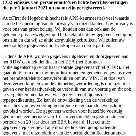
CO2-emissies van personenauto’s en lichte bedrijfsvoertuigen
die per 1 januari 2021 op naam zijn geregistreerd.
AutoFirst de Hogebrink hecht (als APK-keurmeester) veel waarde
aan de bescherming van de privacy van onze klanten. Uw privacy is
voor ons van groot belang. Wij houden ons dan ook aan de
geldende privacywetgeving. Dit betekent dat uw gegevens veilig bij
ons zijn en dat wij ze altijd zorgvuldig gebruiken. Wij zullen uw
persoonlijke gegevens nooit verkopen aan derde partijen.
Tijdens de APK worden gegevens uitgelezen en doorgegeven aan
het RDW en uiteindelijk aan het EEA (het Europees
Milieuagentschap) voor haar centrale gegevensarchief (CDR). Het
gaat hierbij om door uw boordinstrumenten gemeten gegevens over
het brandstof/elektriciteitsverbruik en om uw VIN. Het doel van
deze verwerking en van de uitvoeringsverordening is om inzicht te
geven over het daadwerkelijke verbruik van uw voertuig en dit ook
te vergelijken met dat wat was geregistreerd tijdens de
typegoedkeuring. Zo kan de ontwikkeling van de werkelijke
prestaties van uw voertuig gedurende de geraamde levensduur
gevolgd worden. De gegevens worden voor hetzelfde voertuig
gedurende een periode van 15 jaar verzameld en gedurende een
periode van 20 jaar door het EEA bewaard. Het centrale
gegevensregister bevat alle door de lidstaten gerapporteerde
gegevens, met uitzondering van de voertuigidentificatienummers